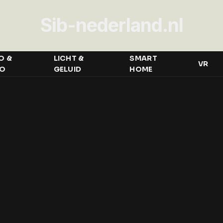
Sib-nederland.nl
O &
LICHT &
SMART
VR
EO
GELUID
HOME